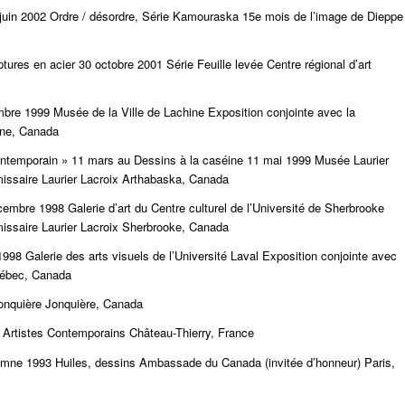
 juin 2002 Ordre / désordre, Série Kamouraska 15e mois de l’image de Dieppe
lptures en acier 30 octobre 2001 Série Feuille levée Centre régional d’art
mbre 1999 Musée de la Ville de Lachine Exposition conjointe avec la
ine, Canada
contemporain » 11 mars au Dessins à la caséine 11 mai 1999 Musée Laurier
issaire Laurier Lacroix Arthabaska, Canada
mbre 1998 Galerie d’art du Centre culturel de l’Université de Sherbrooke
issaire Laurier Lacroix Sherbrooke, Canada
98 Galerie des arts visuels de l’Université Laval Exposition conjointe avec
uébec, Canada
Jonquière Jonquière, Canada
Artistes Contemporains Château-Thierry, France
omne 1993 Huiles, dessins Ambassade du Canada (invitée d’honneur) Paris,