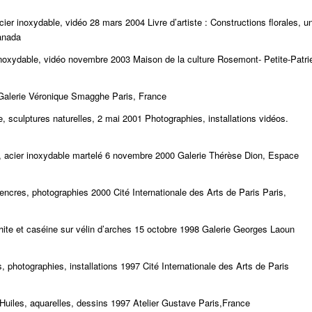
er inoxydable, vidéo 28 mars 2004 Livre d’artiste : Constructions florales, u
Canada
noxydable, vidéo novembre 2003 Maison de la culture Rosemont- Petite-Patri
1 Galerie Véronique Smagghe Paris, France
e, sculptures naturelles, 2 mai 2001 Photographies, installations vidéos.
», acier inoxydable martelé 6 novembre 2000 Galerie Thérèse Dion, Espace
encres, photographies 2000 Cité Internationale des Arts de Paris Paris,
phite et caséine sur vélin d’arches 15 octobre 1998 Galerie Georges Laoun
, photographies, installations 1997 Cité Internationale des Arts de Paris
r Huiles, aquarelles, dessins 1997 Atelier Gustave Paris,France