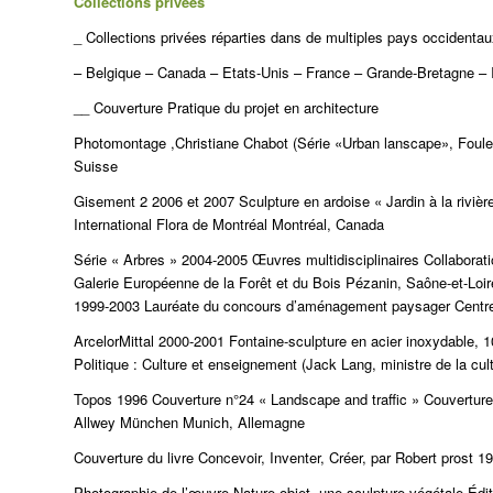
Collections privées
_ Collections privées réparties dans de multiples pays occidentau
– Belgique – Canada – Etats-Unis – France – Grande-Bretagne
__ Couverture Pratique du projet en architecture
Photomontage ,Christiane Chabot (Série «Urban lanscape», Foule (M
Suisse
Gisement 2 2006 et 2007 Sculpture en ardoise « Jardin à la rivière
International Flora de Montréal Montréal, Canada
Série « Arbres » 2004-2005 Œuvres multidisciplinaires Collaborat
Galerie Européenne de la Forêt et du Bois Pézanin, Saône-et-Loire
1999-2003 Lauréate du concours d’aménagement paysager Centre 
ArcelorMittal 2000-2001 Fontaine-sculpture en acier inoxydable,
Politique : Culture et enseignement (Jack Lang, ministre de la cu
Topos 1996 Couverture n°24 « Landscape and traffic » Couverture
Allwey München Munich, Allemagne
Couverture du livre Concevoir, Inventer, Créer, par Robert prost 1
Photographie de l’œuvre Nature-objet, une sculpture végétale Édi