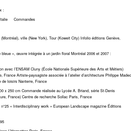
x :
 – Italie Commandes
ontréal), ville (New York), Tour (Koweit City) Infolio éditions Genève,
 bleue », œuvre intégrée à un jardin floral Montréal 2006 et 2007 :
ion avec l’ENSAM Cluny (École Nationale Supérieure des Arts et Métiers)
, France Artiste-paysagiste associée à l’atelier d’architecture Philippe Made
de loisirs Nanterre, France
 100 x 250 cm Commande réalisée au Lycée A. Briand, série St-Denis
lture, France) Centre de recherche Sollac Paris, France
 n°25 « Interdisciplinary work » European Landscape magazine Éditions
995
tions L’Harmattan Paris, France